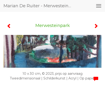
Marian De Ruiter - Merwesteinpark
Tog
nav
Merwesteinpark
10 x 30 cm, © 2023, prijs op aanvraag
Tweedimensionaal | Schilderkunst | Acryl | Op papier