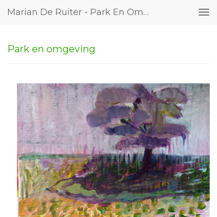
Marian De Ruiter - Park En Omgeving
Tog
nav
Park en omgeving