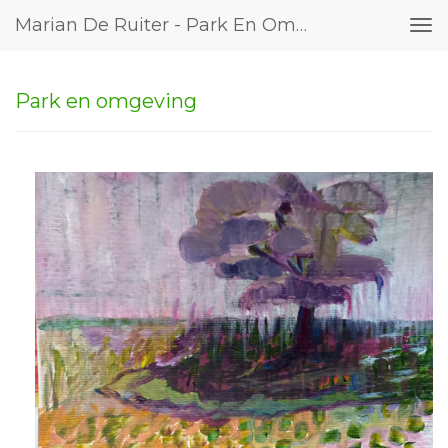
Marian De Ruiter - Park En Omgeving
Tog
nav
Park en omgeving